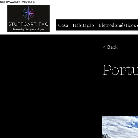
https://www.eh-meyer.de/
Casa
Habitação
Eletrodomésticos 
< Back
Port