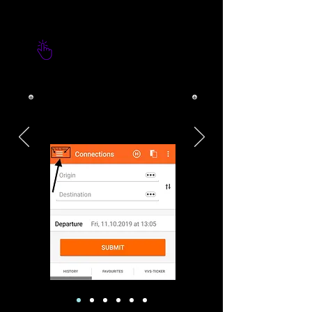
o 1
Clique nas três (3) barras na
parte superior da tela, no
canto esquerdo