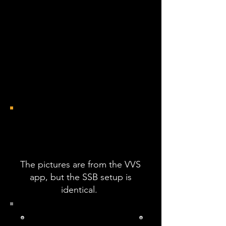
recurso para encontrar
rotas e saber quantas
zonas comprar na
máquina de bilhetes.
Setting Up Your VVS
or SSB Account
The pictures are from the VVS
app, but the SSB setup is
identical.
Pass