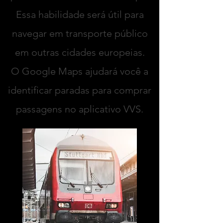
Essa habilidade será útil para
navegar em transporte público
em outras cidades europeias.
O Google Maps ajudará você a
identificar paradas para comprar
passagens no aplicativo VVS.