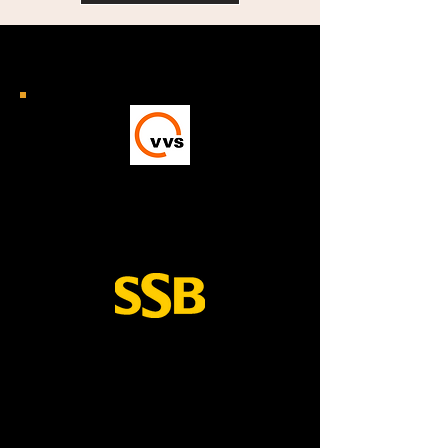
VVS / SSB Ticket
App
O aplicativo VVS ou SSB
simplifica o planejamento de
sua viagem e a compra de
passagens de trem. Não se
preocupe em perder seu