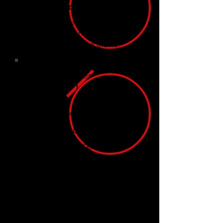
No Account Sharing
Every person must have their
OWN account in their name
when traveling alone.
Under
18
Teenagers/Children
A compra de ingressos
pelo App recebe
desconto.
Sem
compartilhamento de
conta. Todo adulto