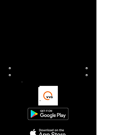
pagamento. O aplicativo
VVS não.
O aplicativo SSB parece
funcionar melhor para
usuários de iPhone.
Baixe o aplicativo