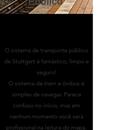
Público
Locomovendo-se em
Stuttgart
O sistema de transporte público
de Stuttgart é fantástico, limpo e
seguro!
O sistema de trem e ônibus é
simples de navegar. Parece
confuso no início, mas em
nenhum momento você será
profissional na leitura do mapa.